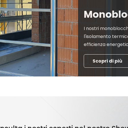
Monoblo
I nostri monoblocch
l'isolamento termic
efficienza energeti
Scopri di più