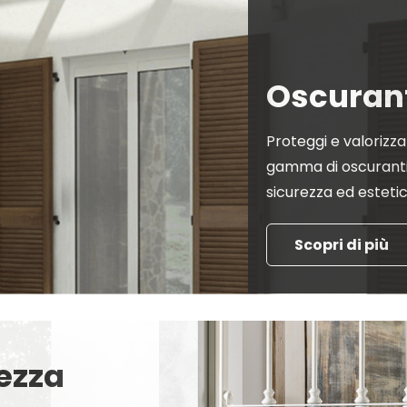
Oscuran
Proteggi e valorizza
gamma di oscuranti,
sicurezza ed esteti
Scopri di più
rezza