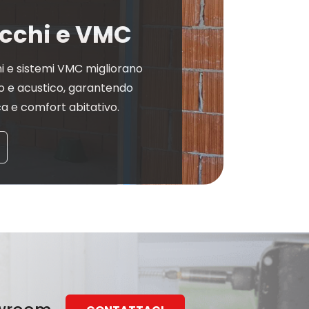
cchi e VMC
i e sistemi VMC migliorano
o e acustico, garantendo
ca e comfort abitativo.