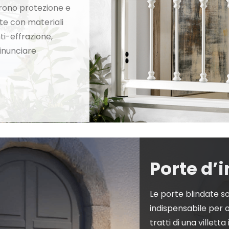
frono protezione e
ate con materiali
ti-effrazione,
inunciare
Porte d’
Le porte blindate s
indispensabile per o
tratti di una villet