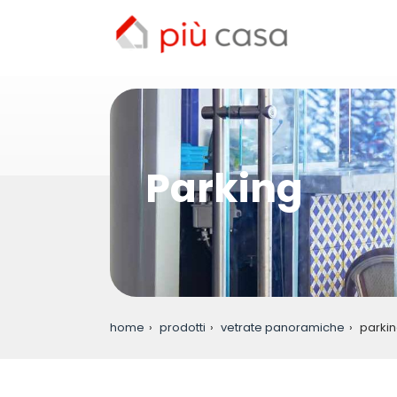
Parking
home
prodotti
vetrate panoramiche
parki